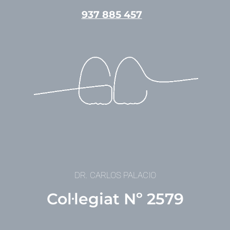
Vés
937 885 457
al
contingut
DR. CARLOS PALACIO
Col·legiat Nº 2579