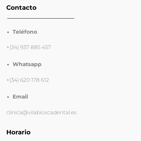
Contacto
Teléfono
+(34) 937 885 457
Whatsapp
+(34) 620 178 612
Email
clinica@vilabioscadental.es
Horario