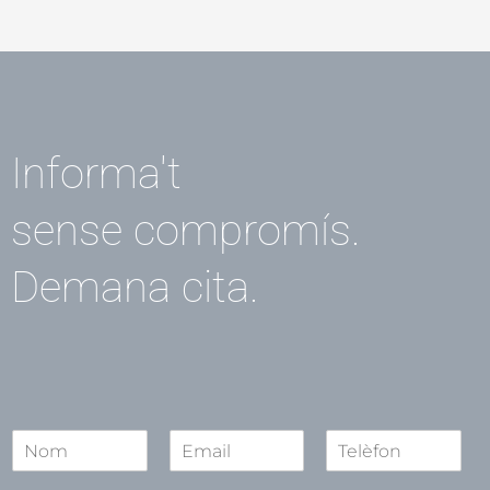
Informa't
sense compromís.
Demana cita.
N
o
N
S
C
m