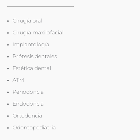
o
p
i
Cirugía oral
a
)
Cirugía maxilofacial
Implantología
Prótesis dentales
Estética dental
ATM
Periodoncia
Endodoncia
Ortodoncia
Odontopediatría