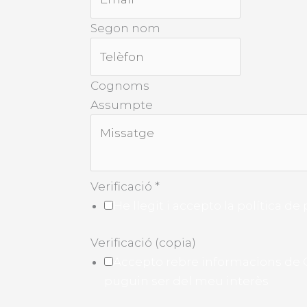
Segon nom
Cognoms
Assumpte
Verificació
*
He llegit i accepto la política de 
Verificació (copia)
Accepto rebre informacions de 
puguin ser del meu interès