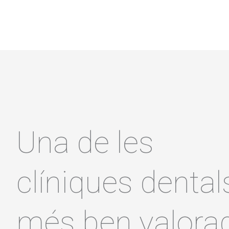
Una de les
clíniques dental
més ben valora