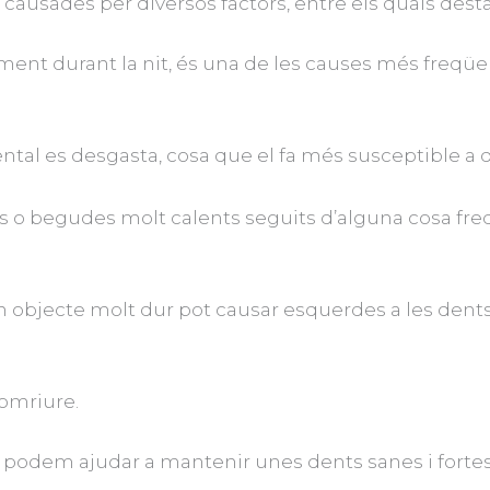
causades per diversos factors, entre els quals dest
lment durant la nit, és una de les causes més freqüe
ental es desgasta, cosa que el fa més susceptible a
o begudes molt calents seguits d’alguna cosa freda
 objecte molt dur pot causar esquerdes a les dents
somriure.
 podem ajudar a mantenir unes dents sanes i fortes