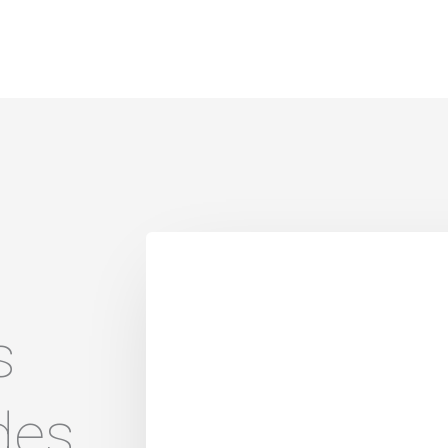
s
des