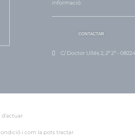
informació.
CONTACTAR
C/ Doctor Ullés 2, 2º 2ª - 0822
 d’actuar.
ndició i com la pots tractar.