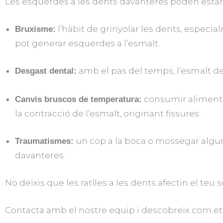
Les esquerdes a les dents davanteres poden estar 
l’hàbit de grinyolar les dents, especia
Bruxisme:
pot generar esquerdes a l’esmalt.
amb el pas del temps, l’esmalt d
Desgast dental:
consumir aliments 
Canvis bruscos de temperatura:
la contracció de l’esmalt, originant fissures.
un cop a la boca o mossegar algun
Traumatismes:
davanteres.
No deixis que les ratlles a les dents afectin el teu 
Contacta amb el nostre equip i descobreix com et