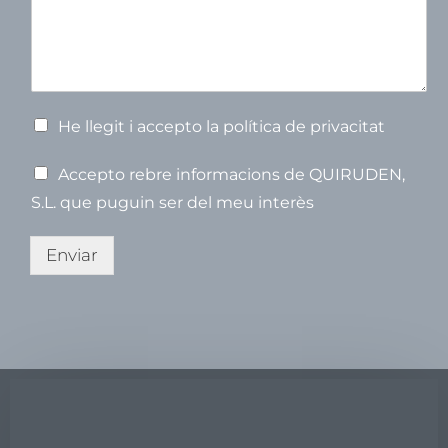
s
o
n
s
n
o
u
n
m
o
s
m
m
p
t
e
V
He llegit i accepto la política de privacitat
e
r
V
Accepto rebre informacions de QUIRUDEN,
i
e
f
S.L. que puguin ser del meu interès
r
i
i
c
f
Enviar
a
i
c
c
i
a
ó
c
*
i
ó
(
c
o