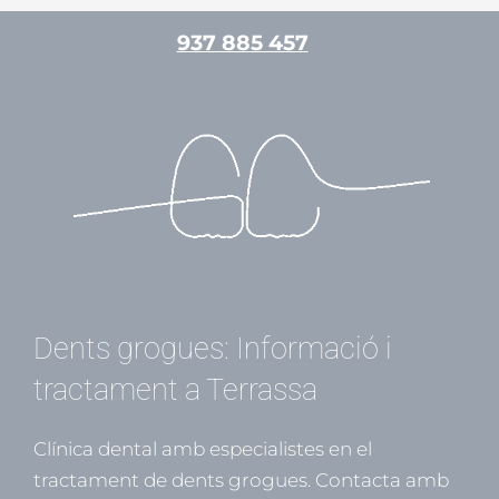
Vés
937 885 457
al
contingut
/
Estètica dental
/ Per
admin
Dents grogues: Informació i
tractament a Terrassa
Clínica dental amb especialistes en el
tractament de dents grogues. Contacta amb