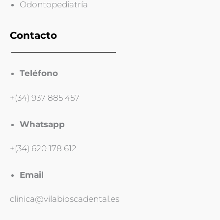
Odontopediatría
Contacto
Teléfono
+(34) 937 885 457
Whatsapp
+(34) 620 178 612
Email
clinica@vilabioscadental.es