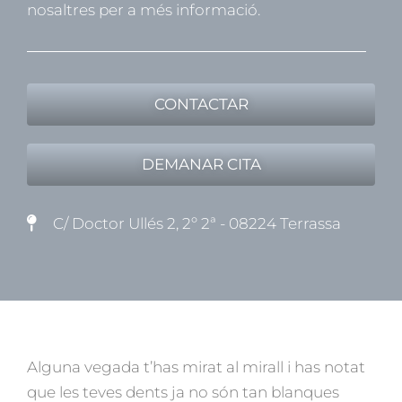
nosaltres per a més informació.
CONTACTAR
DEMANAR CITA
C/ Doctor Ullés 2, 2º 2ª - 08224 Terrassa
Alguna vegada t’has mirat al mirall i has notat
que les teves dents ja no són tan blanques