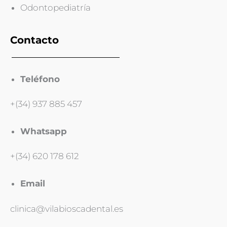
Odontopediatría
Contacto
Teléfono
+(34) 937 885 457
Whatsapp
+(34) 620 178 612
Email
clinica@vilabioscadental.es