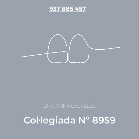
Vés
937 885 457
al
contingut
DRA. ANNA CASTELLÓ
Col·legiada Nº 8959