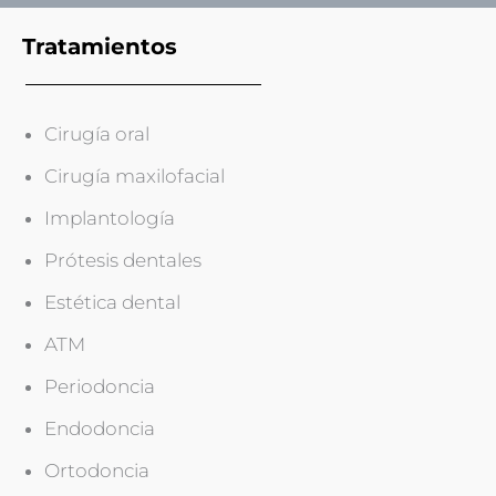
ó
(
Tratamientos
c
o
p
i
Cirugía oral
a
)
Cirugía maxilofacial
Implantología
Prótesis dentales
Estética dental
ATM
Periodoncia
Endodoncia
Ortodoncia