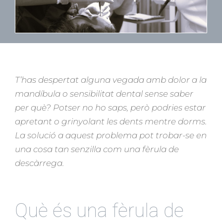
T’has despertat alguna vegada amb dolor a la
mandíbula o sensibilitat dental sense saber
per què? Potser no ho saps, però podries estar
apretant o grinyolant les dents mentre dorms.
La solució a aquest problema pot trobar-se en
una cosa tan senzilla com una fèrula de
descàrrega.
Què és una fèrula de