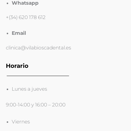
Whatsapp
+(34) 620 178 612
Email
clinica@vilabioscadental.es
Horario
Lunes a jueves
9:00-14:00 y 16:00 – 20:00
Viernes