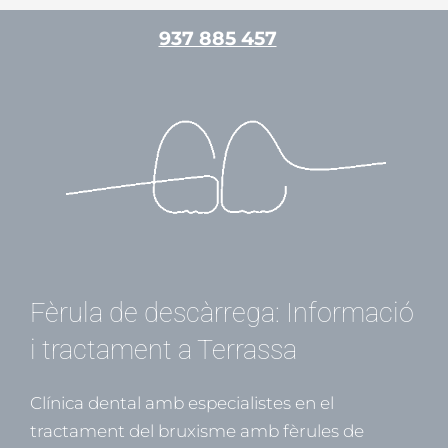
Vés
937 885 457
al
contingut
/
Atm
/ Per
admin
Fèrula de descàrrega: Informació
i tractament a Terrassa
Clínica dental amb especialistes en el
tractament del bruxisme amb fèrules de