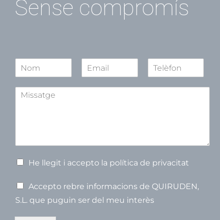
Sense compromís
N
o
N
S
C
m
o
e
o
A
*
m
g
g
s
o
n
s
n
o
u
n
m
o
s
m
m
p
t
e
V
He llegit i accepto la política de privacitat
e
r
V
Accepto rebre informacions de QUIRUDEN,
i
e
f
S.L. que puguin ser del meu interès
r
i
i
c