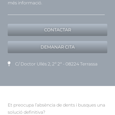
més informació.
CONTACTAR
DEMANAR CITA
C/ Doctor Ullés 2, 2º 2ª - 08224 Terrassa
Et preocupa l’absència de dents i busques una
solució definitiva?