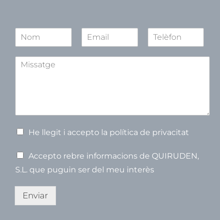
N
o
N
S
C
m
o
e
o
A
*
m
g
g
s
o
n
s
n
o
u
n
m
o
s
m
m
p
t
e
V
He llegit i accepto la política de privacitat
e
r
V
Accepto rebre informacions de QUIRUDEN,
i
e
f
S.L. que puguin ser del meu interès
r
i
i
c
f
Enviar
a
i
c
c
i