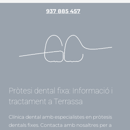
Vés
937 885 457
al
contingut
/
Pròtesis dentals
/ Per
admin
Pròtesi dental fixa: Informació i
tractament a Terrassa
Clínica dental amb especialistes en pròtesis
dentals fixes. Contacta amb nosaltres per a