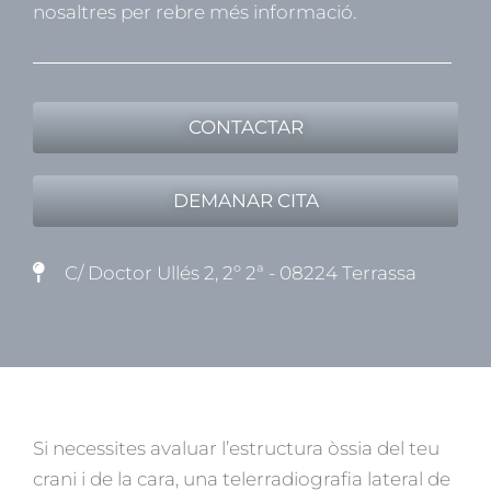
nosaltres per rebre més informació.
CONTACTAR
DEMANAR CITA
C/ Doctor Ullés 2, 2º 2ª - 08224 Terrassa
Si necessites avaluar l’estructura òssia del teu
crani i de la cara, una telerradiografia lateral de