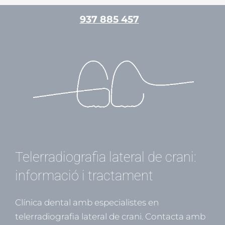
Vés
937 885 457
al
contingut
/
Radiologia
/ Per
admin
Telerradiografia lateral de crani:
informació i tractament
Clínica dental amb especialistes en
telerradiografia lateral de crani. Contacta amb