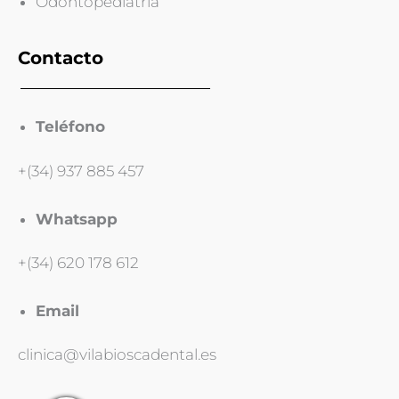
Odontopediatría
Contacto
Teléfono
+(34) 937 885 457
Whatsapp
+(34) 620 178 612
Email
clinica@vilabioscadental.es