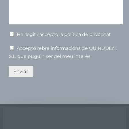
s
n
o
u
n
m
o
s
m
m
p
t
e
V
He llegit i accepto la política de privacitat
e
r
V
Accepto rebre informacions de QUIRUDEN,
i
e
f
S.L. que puguin ser del meu interès
r
i
i
c
f
Enviar
a
i
c
c
i
a
ó
c
*
i
ó
(
c
o
p