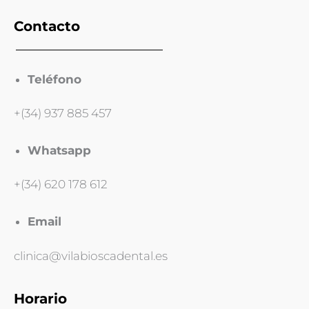
Contacto
Teléfono
+(34) 937 885 457
Whatsapp
+(34) 620 178 612
Email
clinica@vilabioscadental.es
Horario