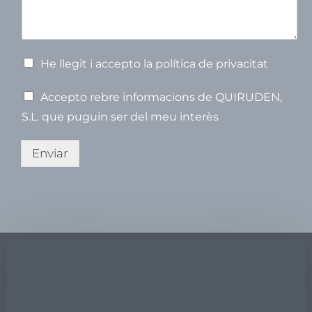
u
n
m
o
s
m
m
p
t
e
V
He llegit i accepto la política de privacitat
e
r
V
Accepto rebre informacions de QUIRUDEN,
i
e
f
S.L. que puguin ser del meu interès
r
i
i
c
f
Enviar
a
i
c
c
i
a
ó
c
*
i
ó
(
c
o
p
i