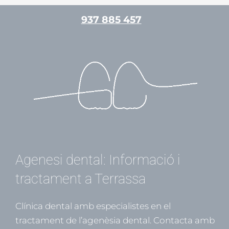
Vés
937 885 457
al
contingut
/
Ortodòncia
/ Per
admin
Agenesi dental: Informació i
tractament a Terrassa
Clínica dental amb especialistes en el
tractament de l’agenèsia dental. Contacta amb