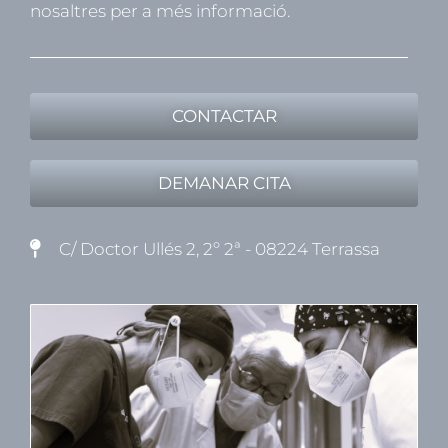
nosaltres per a més informació.
CONTACTAR
DEMANAR CITA
C/ Doctor Ullés 2, 2º 2ª - 08224 Terrassa