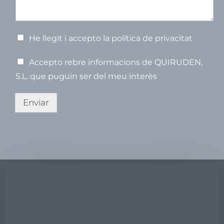
o
s
m
m
p
t
e
V
He llegit i accepto la política de privacitat
e
r
V
Accepto rebre informacions de QUIRUDEN,
i
e
f
S.L. que puguin ser del meu interès
r
i
i
c
f
Enviar
a
i
c
c
i
a
ó
c
*
i
ó
(
c
o
p
i
a