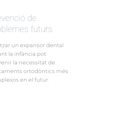
evenció de
oblemes futurs
itzar un expansor dental
nt la infància pot
enir la necessitat de
ctaments ortodòntics més
lexos en el futur.