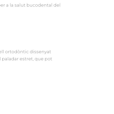
r a la salut bucodental del
ll ortodòntic dissenyat
l paladar estret, que pot