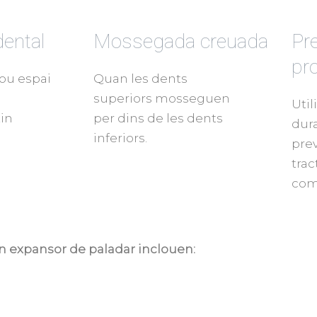
ental
Mossegada creuada
Pr
pr
ou espai
Quan les dents
s
superiors mosseguen
Util
in
per dins de les dents
dura
inferiors.
prev
tra
comp
n expansor de paladar inclouen: