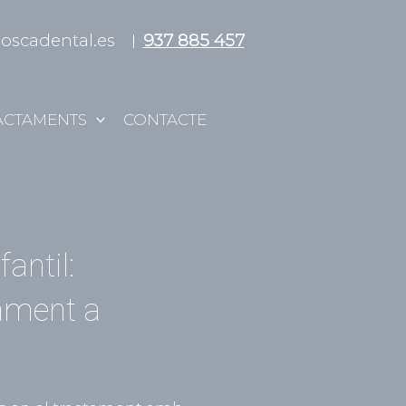
ioscadental.es
937 885 457
ACTAMENTS
CONTACTE
antil:
tament a