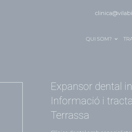
clinica@vilab
QUI SOM?
TR
Expansor dental inf
Informació i trac
Terrassa