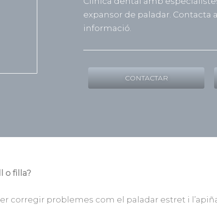
Clínica dental amb especialist
expansor de paladar. Contacta 
informació.
CONTACTAR
o filla?
per corregir problemes com el paladar estret i l’apiñ