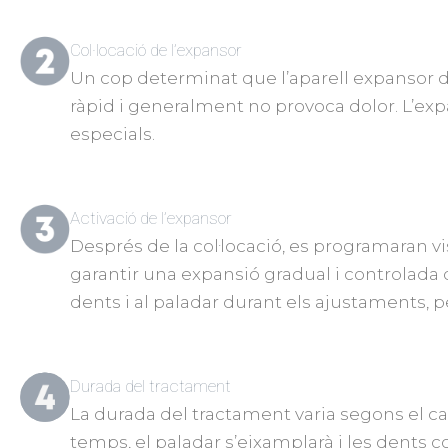
Col·locació de l’expansor
Un cop determinat que l’aparell expansor de
ràpid i generalment no provoca dolor. L’exp
especials.
Activació de l’expansor
Després de la col·locació, es programaran v
garantir una expansió gradual i controlada de
dents i al paladar durant els ajustaments,
Durada del tractament
La durada del tractament varia segons el ca
temps, el paladar s’eixamplarà i les dents 