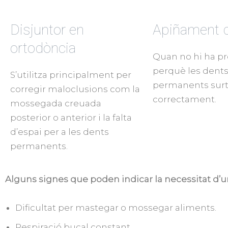
Disjuntor en
Apiñament d
ortodòncia
Quan no hi ha pr
perquè les dent
S’utilitza principalment per
permanents surt
corregir maloclusions com la
correctament.
mossegada creuada
posterior o anterior i la falta
d’espai per a les dents
permanents.
Alguns signes que poden indicar la necessitat d’u
Dificultat per mastegar o mossegar aliments.
Respiració bucal constant.