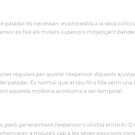
 paladar és necessari, es procedirà a la seva col·loc
ansor es fixa als molars superiors mitjançant bande
isites regulars per ajustar l’expansor. Aquests ajus
l paladar. És normal que el teu fill o filla senti una 
 però aquesta molèstia acostuma a ser temporal.
s, però generalment l’expansor s’utilitza entre 6 i 1
començaran a moure’s cap a les seves posicions corr