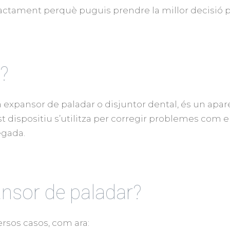
actament perquè puguis prendre la millor decisió pe
?
expansor de paladar o disjuntor dental, és un apare
st dispositiu s’utilitza per corregir problemes com e
egada.
nsor de paladar?
rsos casos, com ara: