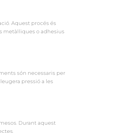
ació. Aquest procés és
s metàl·liques o adhesius
taments són necessaris per
lleugera pressió a les
2 mesos. Durant aquest
ectes.