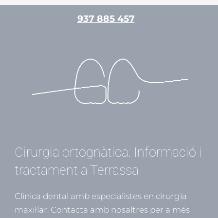
Vés
937 885 457
al
contingut
/
Cirurgia Maxil·lofacial
/ Per
admin
Cirurgia ortognàtica: Informació i
tractament a Terrassa
Clínica dental amb especialistes en cirurgia
maxil·lar. Contacta amb nosaltres per a més