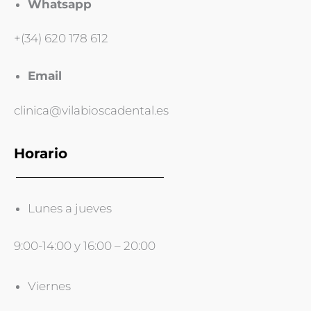
Whatsapp
+(34) 620 178 612
Email
clinica@vilabioscadental.es
Horario
Lunes a jueves
9:00-14:00 y 16:00 – 20:00
Viernes