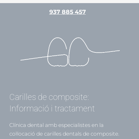
Vés
937 885 457
al
contingut
/
Estètica dental
/ Per
admin
Carilles de composite:
Informació i tractament
Clínica dental amb especialistes en la
col·locació de carilles dentals de composite.