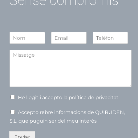
Sense compromís
N
o
N
S
C
m
o
e
o
A
*
m
g
g
s
o
n
s
n
o
u
n
m
o
s
m
m
p
t
e
V
He llegit i accepto la política de privacitat
e
r
V
Accepto rebre informacions de QUIRUDEN,
i
e
f
S.L. que puguin ser del meu interès
r
i
i
c
f
Enviar