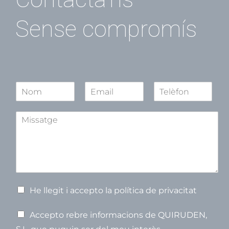
Sense compromís
N
o
N
S
C
m
o
e
o
A
*
m
g
g
s
o
n
s
n
o
u
n
m
o
s
m
m
p
t
e
V
He llegit i accepto la política de privacitat
e
r
V
Accepto rebre informacions de QUIRUDEN,
i
e
f