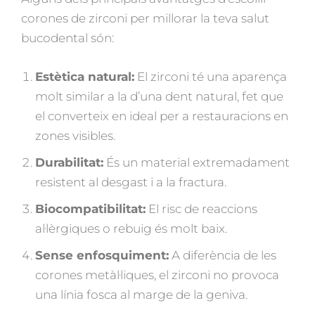
corones de zirconi per millorar la teva salut
bucodental són:
Estètica natural:
El zirconi té una aparença
molt similar a la d’una dent natural, fet que
el converteix en ideal per a restauracions en
zones visibles.
Durabilitat:
És un material extremadament
resistent al desgast i a la fractura.
Biocompatibilitat:
El risc de reaccions
al·lèrgiques o rebuig és molt baix.
Sense enfosquiment:
A diferència de les
corones metàl·liques, el zirconi no provoca
una línia fosca al marge de la geniva.