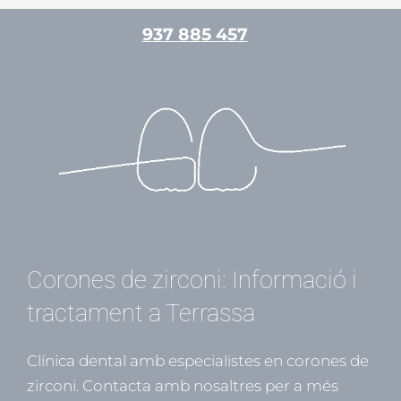
Vés
937 885 457
al
contingut
/
Pròtesis dentals
/ Per
admin
Corones de zirconi: Informació i
tractament a Terrassa
Clínica dental amb especialistes en corones de
zirconi. Contacta amb nosaltres per a més