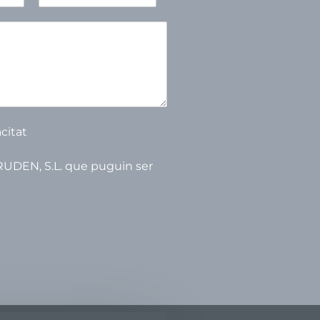
C
o
g
n
o
m
s
acitat
RUDEN, S.L. que puguin ser