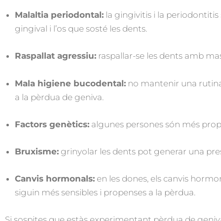
Malaltia periodontal:
la gingivitis i la periodontit
gingival i l’os que sosté les dents.
Raspallat agressiu:
raspallar-se les dents amb mas
Mala higiene bucodental:
no mantenir una rutina
a la pèrdua de geniva.
Factors genètics:
algunes persones són més propen
Bruxisme:
grinyolar les dents pot generar una press
Canvis hormonals:
en les dones, els canvis hormo
siguin més sensibles i propenses a la pèrdua.
Si sospites que estàs experimentant pèrdua de geniv