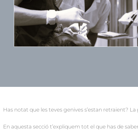
Has notat que les teves genives s’estan retraient? L
En aquesta secció t’expliquem tot el que has de sabe