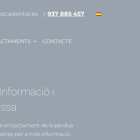
oscadental.es
937 885 457
ACTAMENTS
CONTACTE
Informació i
assa
en el tractament de la pèrdua
altres per a més informació.