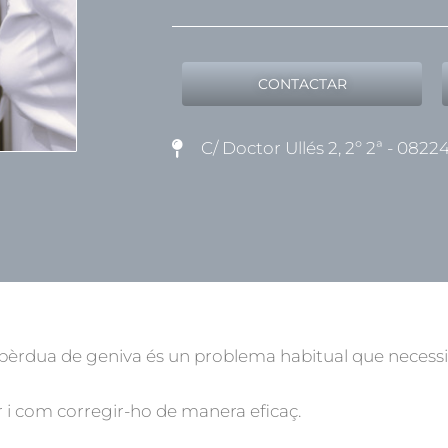
CONTACTAR
C/ Doctor Ullés 2, 2º 2ª - 0822
a pèrdua de geniva és un problema habitual que necessi
r i com corregir-ho de manera eficaç.