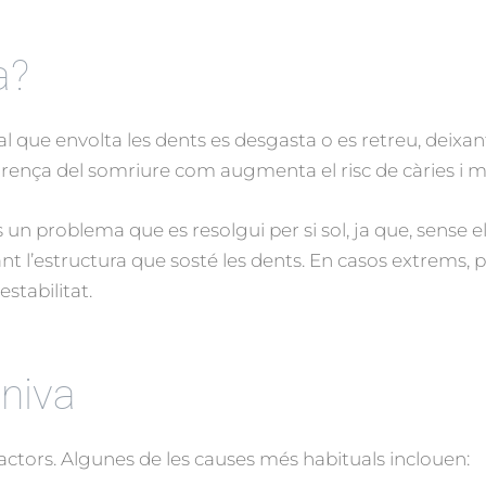
a?
al que envolta les dents es desgasta o es retreu, deixa
’aparença del somriure com augmenta el risc de càries i m
un problema que es resolgui per si sol, ja que, sense 
ant l’estructura que sosté les dents. En casos extrems, 
stabilitat.
niva
actors. Algunes de les causes més habituals inclouen: