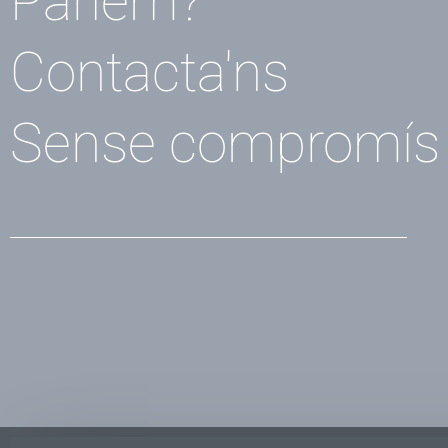
Parlem?
Contacta'ns
Sense compromís