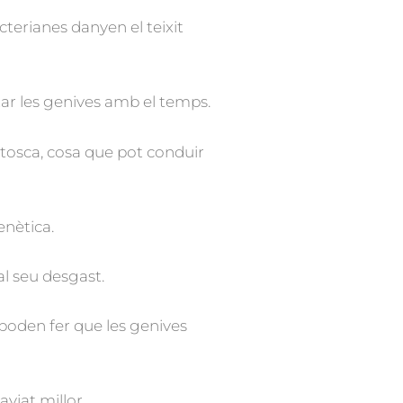
acterianes danyen el teixit
ar les genives amb el temps.
tosca, cosa que pot conduir
enètica.
al seu desgast.
poden fer que les genives
viat millor.