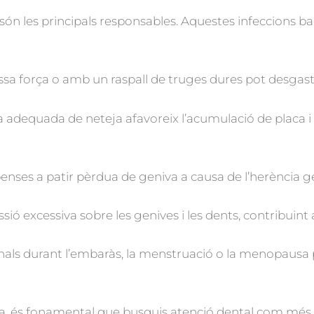
is són les principals responsables. Aquestes infeccions b
sa força o amb un raspall de truges dures pot desgast
 adequada de neteja afavoreix l’acumulació de placa i 
ses a patir pèrdua de geniva a causa de l’herència g
ió excessiva sobre les genives i les dents, contribuint 
nals durant l’embaràs, la menstruació o la menopausa 
a, és fonamental que busquis atenció dental com més a