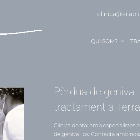
clinica@vilabi
QUI SOM?
TR
Pèrdua de geniva: 
tractament a Terr
Clínica dental amb especialistes 
de geniva i os. Contacta amb nos