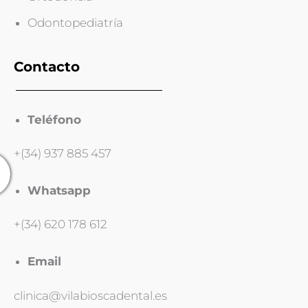
Odontopediatría
Contacto
Teléfono
+(34) 937 885 457
Whatsapp
+(34) 620 178 612
Email
clinica@vilabioscadental.es