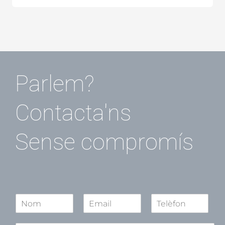
Parlem?
Contacta'ns
Sense compromís
N
o
N
S
C
m
o
e
o