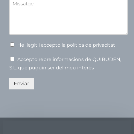
A
*
m
g
g
s
o
n
s
n
o
u
n
m
o
s
m
m
p
t
e
V
He llegit i accepto la política de privacitat
e
r
V
Accepto rebre informacions de QUIRUDEN,
i
e
f
S.L. que puguin ser del meu interès
r
i
i
c
f
Enviar
a
i
c
c
i
a
ó
c
*
i
ó
(
c