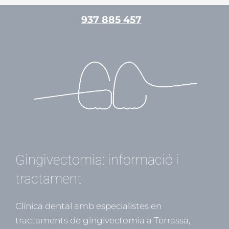
Vés
937 885 457
al
contingut
/
Periodòncia
/ Per
admin
Gingivectomia: informació i
tractament
Clínica dental amb especialistes en
tractaments de gingivectomia a Terrassa,