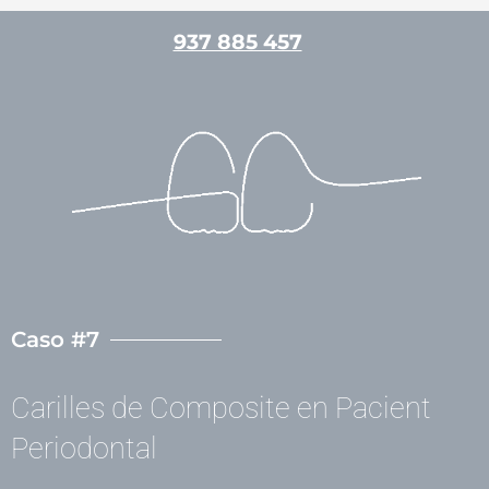
Vés
937 885 457
al
contingut
/
Casos clínics
,
Estètica dental
/ Per
admin
Caso #7
Carilles de Composite en Pacient
Periodontal