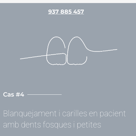
Vés
937 885 457
al
contingut
/
Casos clínics
,
Estètica dental
/ Per
admin
Cas #4
Blanquejament i carilles en pacient
amb dents fosques i petites