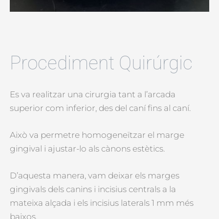
Procediment Quirúrgic
Es va realitzar una cirurgia tant a l’arcada
superior com inferior, des del caní fins al caní.
Això va permetre homogeneïtzar el marge
gingival i ajustar-lo als cànons estètics.
D’aquesta manera, vam deixar els marges
gingivals dels canins i incisius centrals a la
mateixa alçada i els incisius laterals 1 mm més
baixos.