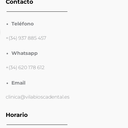
Contacto
Teléfono
+(34) 937 885 457
Whatsapp
+(34) 620 178 612
Email
clinica@vilabioscadental.es
Horario