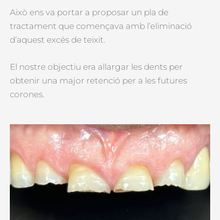
Això ens va portar a proposar un pla de
tractament que començava amb l’eliminació
d’aquest excés de teixit.
El nostre objectiu era allargar les dents per
obtenir una major retenció per a les futures
corones.