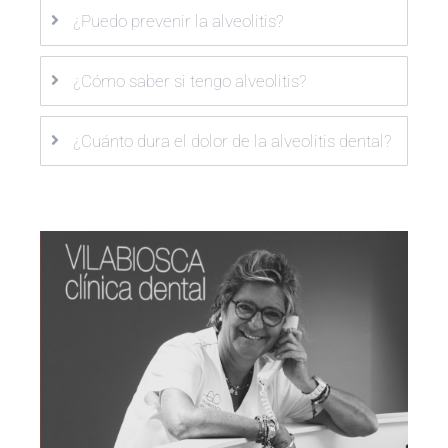
¿Puedo prevenir la alveolitis?
¿Cómo saber si tengo alveolitis?
¿Cuánto dura el dolor de la alveolitis dental?