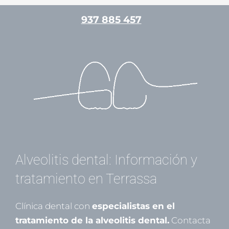
Ir
937 885 457
al
contenido
/
Cirugía oral
/ Por
admin
Alveolitis dental: Información y
tratamiento en Terrassa
Clínica dental con
especialistas en el
tratamiento de la alveolitis dental.
Contacta