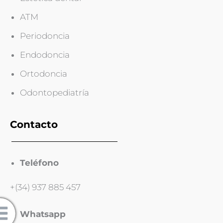
o
p
ATM
i
a
Periodoncia
)
Endodoncia
Ortodoncia
Odontopediatría
Contacto
Teléfono
+(34) 937 885 457
Whatsapp