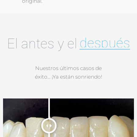
original.
después
El antes y el
Nuestros últimos casos de
éxito… ¡Ya están sonriendo!