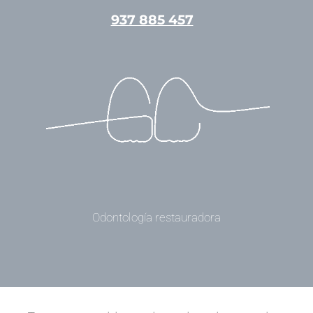
Ir
937 885 457
al
contenido
Odontología restauradora