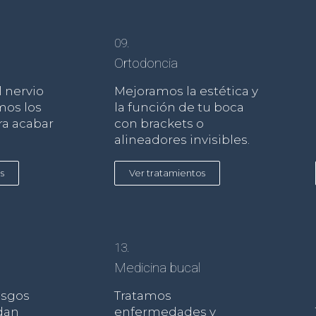
09.
Ortodoncia
 nervio
Mejoramos la estética y
mos los
la función de tu boca
ra acabar
con brackets o
alineadores invisibles.
s
Ver tratamientos
13.
Medicina bucal
asgos
Tratamos
dan
enfermedades y