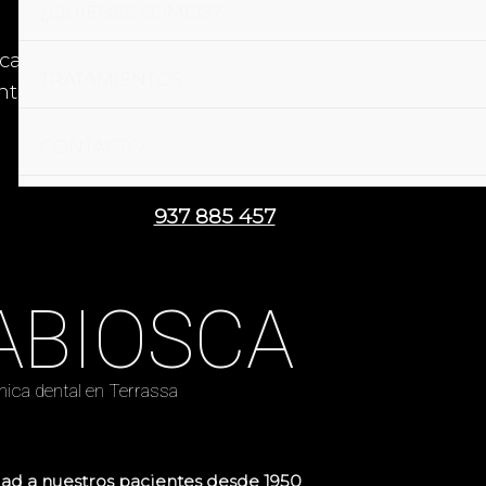
¿QUIÉNES SOMOS?
ica@vilabiosc
937 885
TRATAMIENTOS
tal.es
457
CONTACTO
937 885 457
ABIOSCA
ínica dental en Terrassa
ad a nuestros pacientes desde 1950