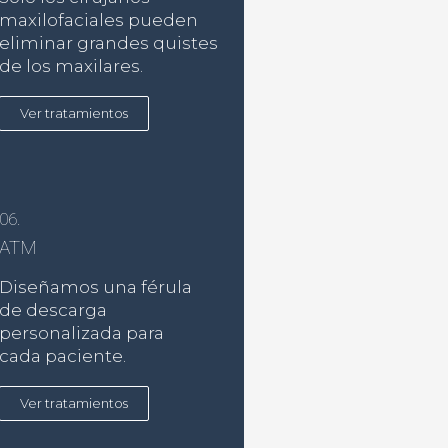
maxilofaciales pueden
eliminar grandes quistes
de los maxilares.
Ver tratamientos
06.
ATM
Diseñamos una férula
de descarga
personalizada para
cada paciente.
Ver tratamientos