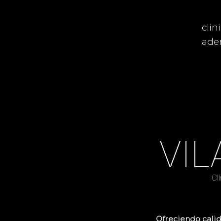
Ir
al
clin
contenido
aden
VIL
Cl
Ofreciendo calid