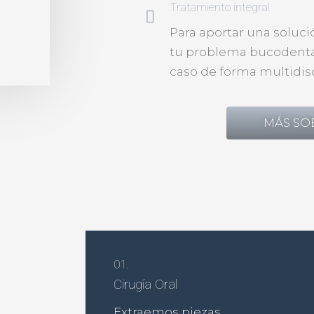
Tratamiento integral
Para aportar una soluci
tu problema bucodenta
caso de forma multidisc
MÁS SO
01.
Cirugía Oral
Extraemos piezas