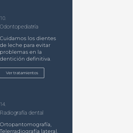
10.
Odontopediatría
Cuidamos los dientes
de leche para evitar
problemas en la
dentición definitiva.
Ver tratamientos
14.
Radiografía dental
Ortopantomografía,
Telerradiografía lateral,