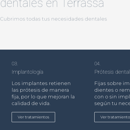
dentales en Terrassa
Cubrimos todas tus necesidades dentales
03.
04.
Implantología
Prótesis denta
Los implantes retienen
Fijas sobre im
las prótesis de manera
dientes o rem
fija, por lo que mejoran la
con o sin imp
calidad de vida.
según tu nece
Ver tratamientos
Ver tratamiento