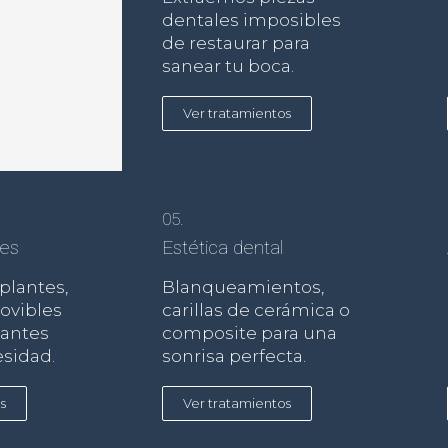
dentales imposibles
de restaurar para
sanear tu boca.
Ver tratamientos
05.
les
Estética dental
plantes,
Blanqueamientos,
ovibles
carillas de cerámica o
lantes
composite para una
sidad.
sonrisa perfecta.
s
Ver tratamientos