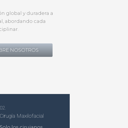
ón global y duradera a
l, abordando cada
iplinar.
BRE NOSOTROS
02.
Cirugía Maxilofacial
Solo los cirujanos