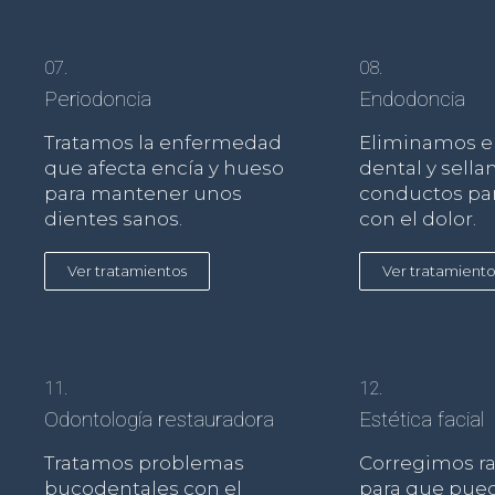
07.
08.
Periodoncia
Endodoncia
Tratamos la enfermedad
Eliminamos el
que afecta encía y hueso
dental y sella
para mantener unos
conductos pa
dientes sanos.
con el dolor.
Ver tratamientos
Ver tratamiento
11.
12.
Odontología restauradora
Estética facial
Tratamos problemas
Corregimos r
bucodentales con el
para que pue