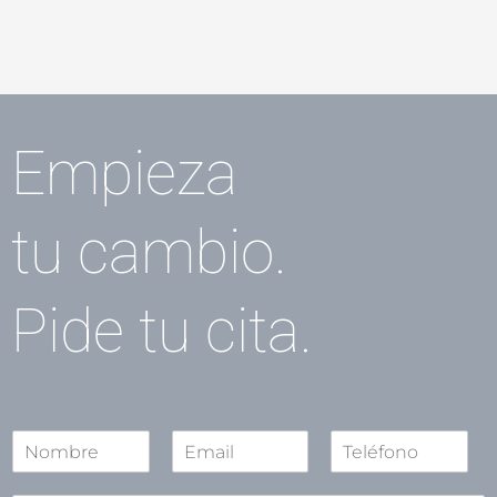
Empieza
tu cambio.
Pide tu cita.
N
o
N
S
A
m