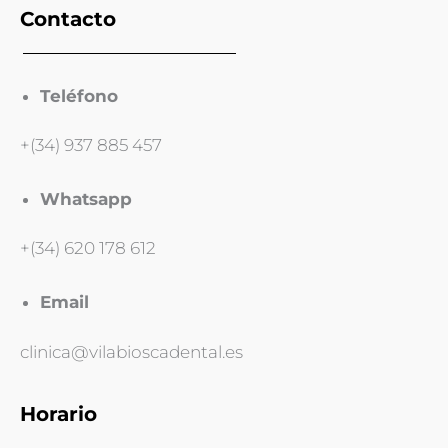
Contacto
Teléfono
+(34) 937 885 457
Whatsapp
+(34) 620 178 612
Email
clinica@vilabioscadental.es
Horario