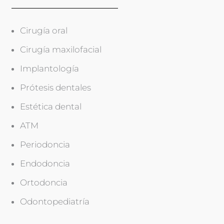
i
c
f
a
i
c
Cirugía oral
c
i
a
ó
Cirugía maxilofacial
c
n
i
Implantología
*
ó
n
Prótesis dentales
(
c
Estética dental
o
p
ATM
i
a
Periodoncia
)
Endodoncia
Ortodoncia
Odontopediatría