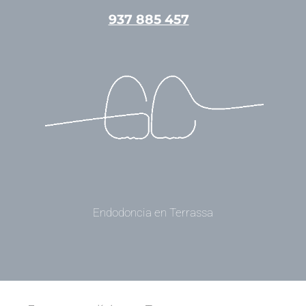
Ir
937 885 457
al
contenido
Endodoncia en Terrassa