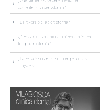
¿Qué alimentos se deben evitar en
pacientes con xerostomía?
¿Es reversible la xerostomía?
¿Cómo puedo mantener mi boca húmeda si
tengo xerostomía?
¿La xerostomía es común en personas
mayores?