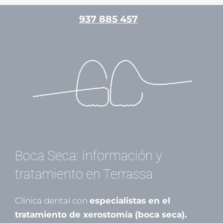
Ir
937 885 457
al
contenido
/
Medicina bucal
/ Por
Mariona Gamell
Boca Seca: Información y
tratamiento en Terrassa
Clínica dental con
especialistas en el
tratamiento de xerostomía (boca seca).