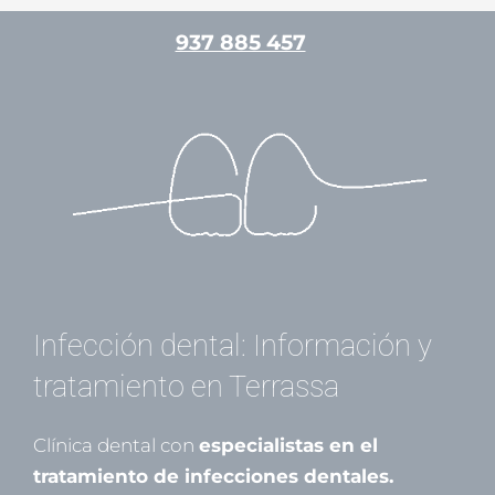
Ir
937 885 457
al
contenido
/
Endodoncia
/ Por
Mariona Gamell
Infección dental: Información y
tratamiento en Terrassa
Clínica dental con
especialistas en el
tratamiento de infecciones dentales.