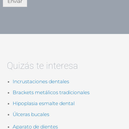
Enviar
s
l
d
a
e
s
v
d
e
e
r
v
i
e
f
r
i
i
c
f
a
i
Quizás te interesa
c
c
i
a
ó
c
Incrustaciones dentales
n
i
*
ó
Brackets metálicos tradicionales
n
(
Hipoplasia esmalte dental
c
Úlceras bucales
o
p
i
Aparato de dientes