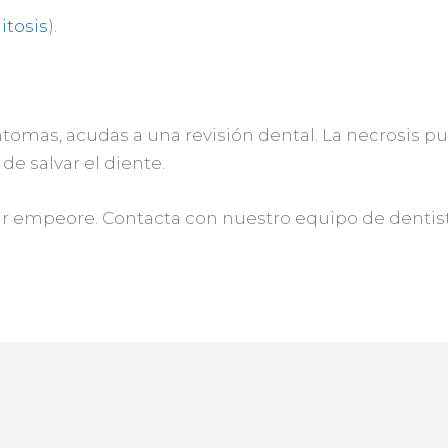
itosis
).
omas, acudas a una revisión dental. La necrosis pulp
de salvar el diente.
r empeore. Contacta con nuestro equipo de dentist