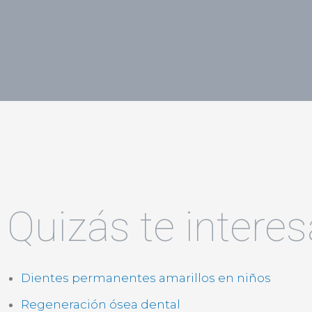
Quizás te interes
Dientes permanentes amarillos en niños
Regeneración ósea dental