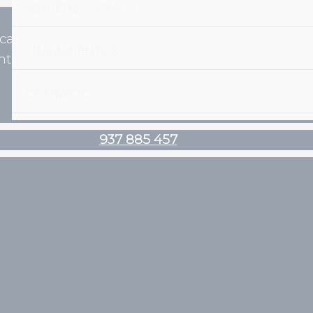
¿QUIÉNES SOMOS?
ica@vilabiosc
937 885
TRATAMIENTOS
tal.es
457
CONTACTO
937 885 457