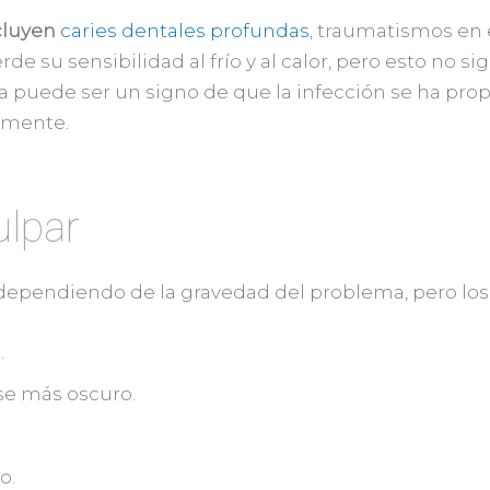
cluyen
caries dentales profundas
, traumatismos en 
de su sensibilidad al frío y al calor, pero esto no s
 puede ser un signo de que la infección se ha prop
amente.
ulpar
r dependiendo de la gravedad del problema, pero l
.
se más oscuro.
o.