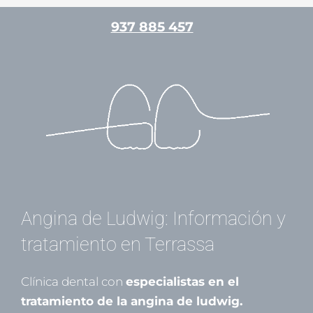
Ir
937 885 457
al
contenido
/
Medicina bucal
/ Por
admin
Angina de Ludwig: Información y
tratamiento en Terrassa
Clínica dental con
especialistas en el
tratamiento de la angina de ludwig.