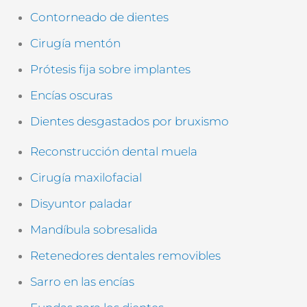
c
Contorneado de dientes
o
p
Cirugía mentón
i
a
Prótesis fija sobre implantes
)
Encías oscuras
Dientes desgastados por bruxismo
Reconstrucción dental muela
Cirugía maxilofacial
Disyuntor paladar
Mandíbula sobresalida
Retenedores dentales removibles
Sarro en las encías