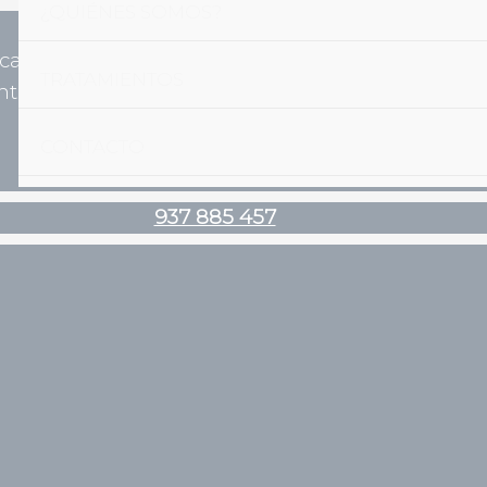
¿QUIÉNES SOMOS?
ica@vilabiosc
937 885
TRATAMIENTOS
tal.es
457
CONTACTO
937 885 457