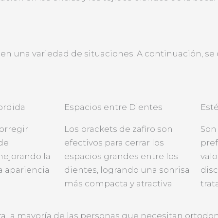
 en una variedad de situaciones. A continuación, se 
ordida
Espacios entre Dientes
Esté
corregir
Los brackets de zafiro son
Son 
 de
efectivos para cerrar los
pref
mejorando la
espacios grandes entre los
valo
a apariencia
dientes, logrando una sonrisa
disc
más compacta y atractiva.
trat
ra la mayoría de las personas que necesitan ortodon