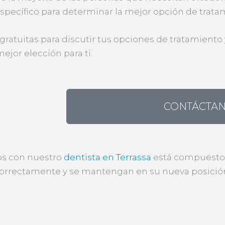
specífico para determinar la mejor opción de trata
gratuitas para discutir tus opciones de tratamiento 
ejor elección para ti.
CONTÁCTA
os con nuestro
dentista en Terrassa
está compuesto p
 correctamente y se mantengan en su nueva posició