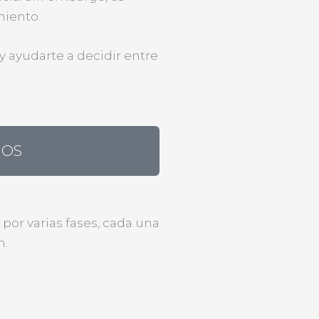
miento.
y ayudarte a decidir entre
NOS
or varias fases, cada una
n.