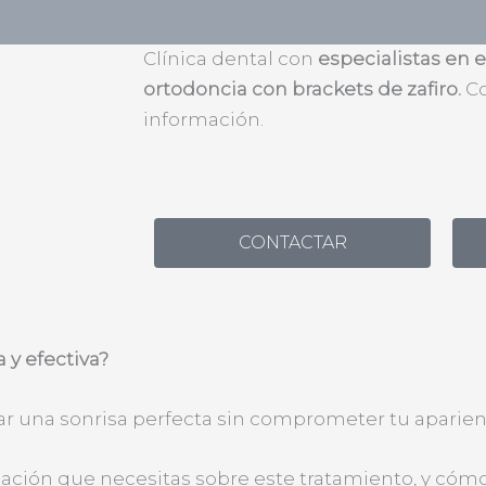
Brackets de zafiro: Información y tratamien
Clínica dental con
especialistas en 
ortodoncia con brackets de zafiro.
C
información.
CONTACTAR
 y efectiva?
grar una sonrisa perfecta sin comprometer tu aparien
mación que necesitas sobre este tratamiento, y có