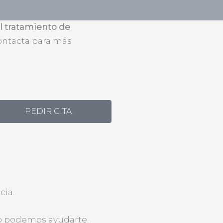
to en Terrassa
el tratamiento de
ontacta para más
PEDIR CITA
cia.
mo podemos ayudarte.