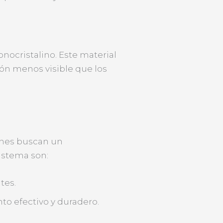
onocristalino. Este material
ión menos visible que los
ienes buscan un
sistema son:
tes.
nto efectivo y duradero.