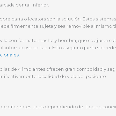
arcada dental inferior.
barra o locators son la solución. Estos sistemas fi
uede firmemente sujeta y sea removible al mismo 
ola con formato macho y hembra, que se ajusta sobr
lantomucosoportada. Esto asegura que la sobreden
icionales
.
 las de 4 implantes ofrecen gran comodidad y segu
gnificativamente la calidad de vida del paciente.
de diferentes tipos dependiendo del tipo de conex