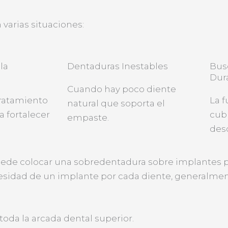
varias situaciones:
la
Dentaduras Inestables
Bus
Dur
Cuando hay poco diente
ratamiento
La 
natural que soporta el
a fortalecer
cub
empaste.
desc
puede colocar una sobredentadura sobre implantes p
necesidad de un implante por cada diente, generalme
oda la arcada dental superior.