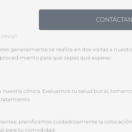
CONTÁCTA
clínica?
es generalmente se realiza en dos visitas a nuestra 
 procedimiento para que sepas qué esperar.
 nuestra clínica. Evaluamos tu salud bucal, tomamos
tratamiento.
lantes, planificamos cuidadosamente la colocación 
cal para tu comodidad.