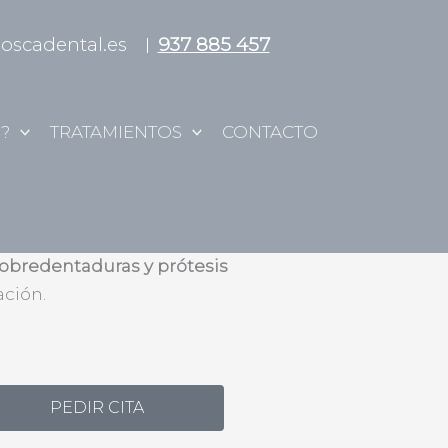
ioscadental.es
937 885 457
?
TRATAMIENTOS
CONTACTO
en Terrassa
sobredentaduras y prótesis
ción.
PEDIR CITA