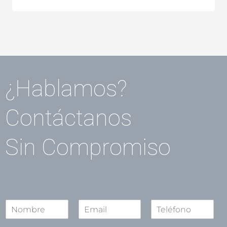
¿Hablamos?
Contáctanos
Sin Compromiso
N
o
N
S
A
m