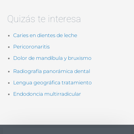
i
i
c
f
a
i
Quizás te interesa
c
c
i
a
ó
c
Caries en dientes de leche
n
i
*
ó
Pericoronaritis
n
(
Dolor de mandíbula y bruxismo
c
o
Radiografía panorámica dental
p
i
Lengua geográfica tratamiento
a
)
Endodoncia multirradicular