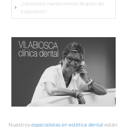
¿Necesitaré mantenimiento después del
tratamiento?
Nuestros
especialistas en estética dental
están