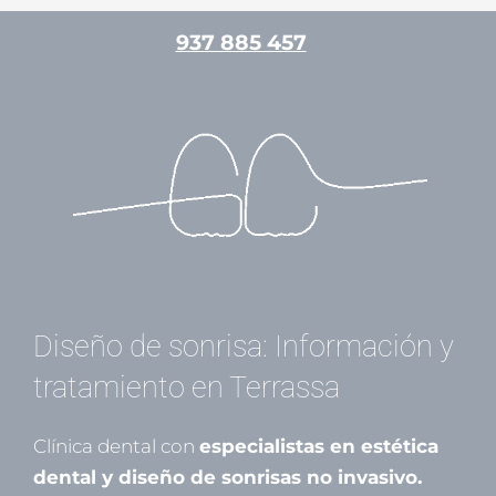
Ir
937 885 457
al
contenido
/
Estética dental
/ Por
Mariona Gamell
Diseño de sonrisa: Información y
tratamiento en Terrassa
Clínica dental con
especialistas en estética
dental y diseño de sonrisas no invasivo.