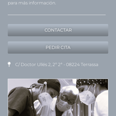
para más información.
CONTACTAR
PEDIR CITA
C/ Doctor Ullés 2, 2º 2ª - 08224 Terrassa