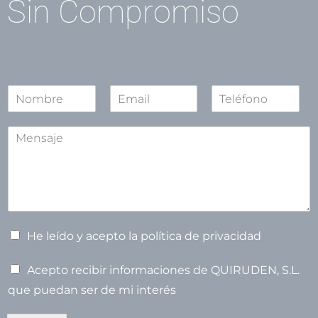
Sin Compromiso
N
o
N
S
A
m
o
e
p
A
b
m
g
e
s
r
b
u
l
u
e
r
n
l
e
n
d
i
*
o
d
t
n
o
o
o
s
m
C
b
He leído y acepto la política de privacidad
r
a
e
s
C
Acepto recibir informaciones de QUIRUDEN, S.L.
i
a
l
que puedan ser de mi interés
s
l
i
a