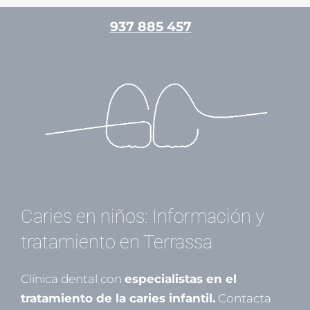
Ir
937 885 457
al
contenido
/
Odontopediatría
/ Por
Mariona Gamell
Caries en niños: Información y
tratamiento en Terrassa
Clínica dental con
especialistas en el
tratamiento de la caries infantil.
Contacta