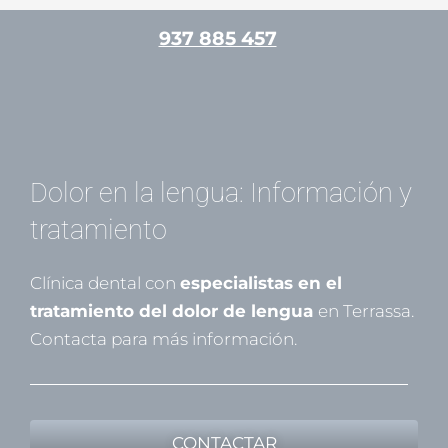
Ir
937 885 457
/
Medicina bucal
/ Por
Mariona Gamell
al
contenido
Dolor en la lengua: Información y
tratamiento
Clínica dental con
especialistas en el
tratamiento del dolor de lengua
en Terrassa.
Contacta para más información.
CONTACTAR