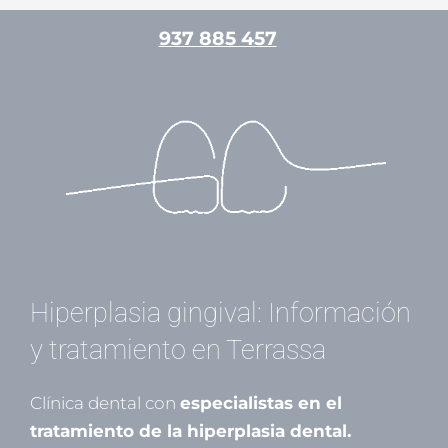
Ir
937 885 457
al
contenido
/
Periodoncia
/ Por
admin
Hiperplasia gingival: Información
y tratamiento en Terrassa
Clínica dental con
especialistas en el
tratamiento de la hiperplasia dental.