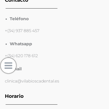
Teléfono
+(34) 937 885 457
Whatsapp
+(34) 620 178 612
Email
clinica@vilabioscadental.es
Horario