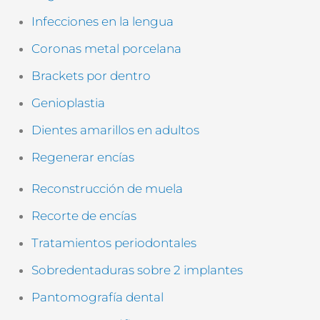
n
(
Infecciones en la lengua
c
Coronas metal porcelana
o
p
Brackets por dentro
i
a
Genioplastia
)
Dientes amarillos en adultos
Regenerar encías
Reconstrucción de muela
Recorte de encías
Tratamientos periodontales
Sobredentaduras sobre 2 implantes
Pantomografía dental