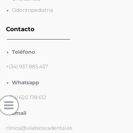
Odontopediatría
Contacto
Teléfono
+(34) 937 885 457
Whatsapp
+(34) 620 178 612
Email
clinica@vilabioscadental.es