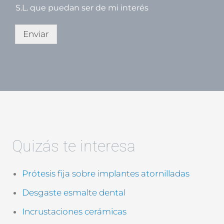
a
l
S.L. que puedan ser de mi interés
s
l
i
a
l
Enviar
s
l
d
a
e
s
v
d
e
e
r
v
i
e
f
r
i
i
c
f
a
i
Quizás te interesa
c
c
i
a
ó
c
Prótesis fija sobre implantes atornilladas
n
i
*
ó
Desgaste esmalte dental
n
(
Incrustaciones cerámicas
c