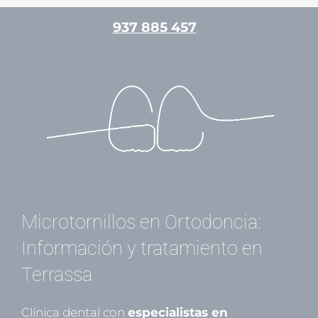
Ir
937 885 457
al
contenido
/
Ortodoncia
/ Por
admin
Microtornillos en Ortodoncia:
Información y tratamiento en
Terrassa
Clínica dental con
especialistas en