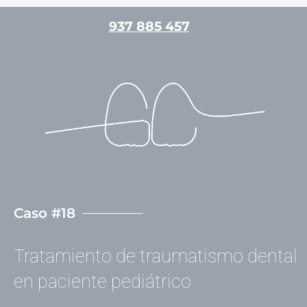
Ir
937 885 457
al
contenido
/
Casos clínicos
,
Odontopediatría
/ Por
admin
Caso #18
Tratamiento de traumatismo dental
en paciente pediátrico