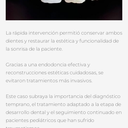
La rápida intervención permitió conservar ambos
dientes y restaurar la estética y funcionalidad de
la sonrisa de la paciente.
Gracias a una endodoncia efectiva y
reconstrucciones estéticas cuidadosas, se
evitaron tratamientos más invasivos.
Este caso subraya la importancia del diagnóstico
temprano, el tratamiento adaptado a la etapa de
desarrollo dental y el seguimiento continuado en
pacientes pediátricos que han sufrido