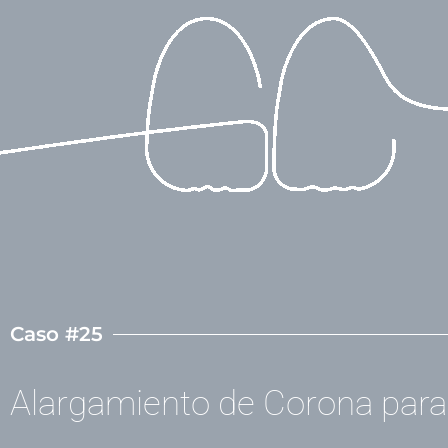
Ir
al
contenido
/
Casos clínicos
/ Por
admin
Caso #25
Alargamiento de Corona para 