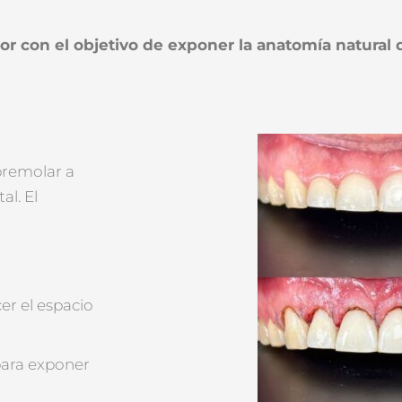
r con el objetivo de exponer la anatomía natural de
premolar a
l. El
er el espacio
para exponer