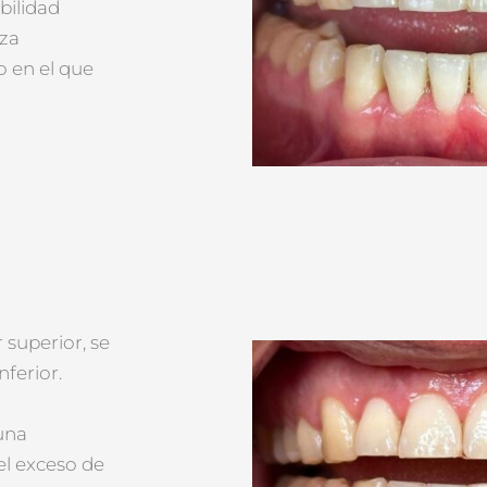
bilidad
nza
 en el que
 superior, se
ferior.
una
el exceso de