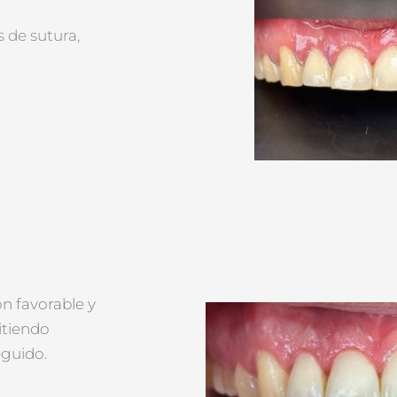
s de sutura,
ón favorable y
itiendo
eguido.