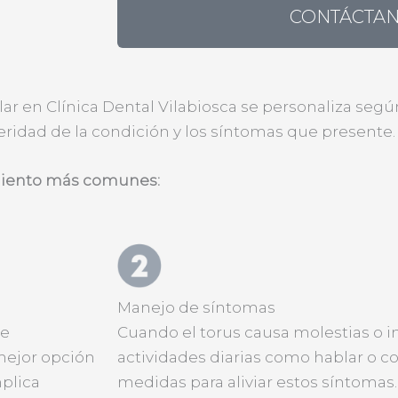
CONTÁCTA
lar en Clínica Dental Vilabiosca se personaliza seg
eridad de la condición y los síntomas que presente.
amiento más comunes:
Manejo de síntomas
te
Cuando el torus causa molestias o in
mejor opción
actividades diarias como hablar o 
plica
medidas para aliviar estos síntoma