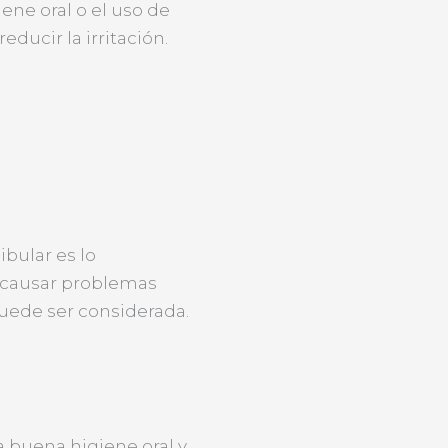
ene oral o el uso de
ducir la irritación.
bular es lo
 causar problemas
 puede ser considerada.
 buena higiene oral y