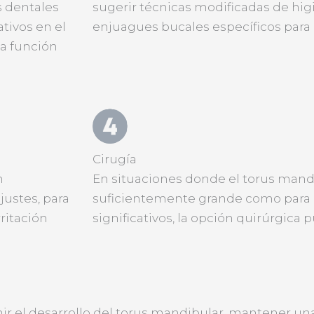
s dentales
sugerir técnicas modificadas de higi
tivos en el
enjuagues bucales específicos para re
la función
Cirugía
n
En situaciones donde el torus mandi
justes, para
suficientemente grande como para
ritación
significativos, la opción quirúrgica
 el desarrollo del torus mandibular, mantener una