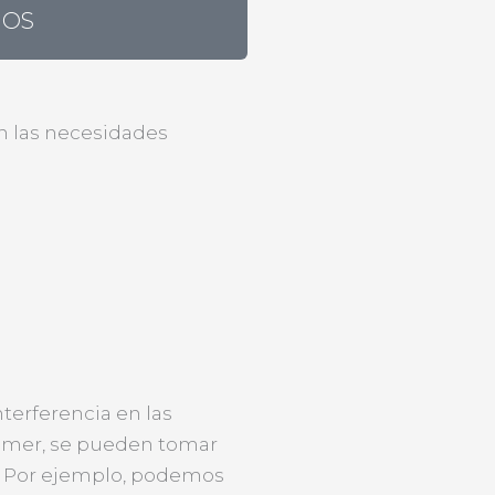
NOS
ún las necesidades
terferencia en las
comer, se pueden tomar
s. Por ejemplo, podemos