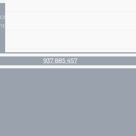
¿QUIÉNES SOMOS?
ica@vilabiosc
937 885
TRATAMIENTOS
tal.es
457
CONTACTO
937 885 457