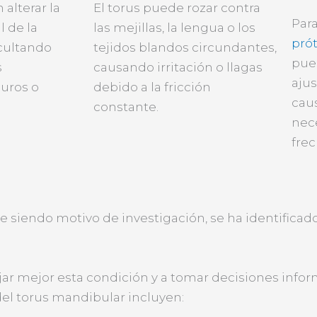
alterar la
El torus puede rozar contra
Par
 de la
las mejillas, la lengua o los
prót
icultando
tejidos blandos circundantes,
pued
s
causando irritación o llagas
aju
uros o
debido a la fricción
cau
constante.
nec
frec
 siendo motivo de investigación, se ha identificado
 mejor esta condición y a tomar decisiones inform
 del torus mandibular incluyen: