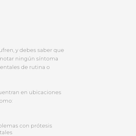
ufren, y debes saber que
 notar ningún síntoma
ntales de rutina o
cuentran en ubicaciones
como:
blemas con prótesis
tales