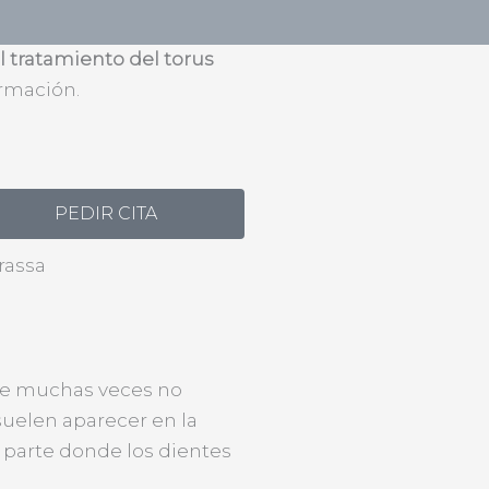
o en Terrassa
l tratamiento del torus
rmación.
PEDIR CITA
rrassa
ue muchas veces no
suelen aparecer en la
a parte donde los dientes