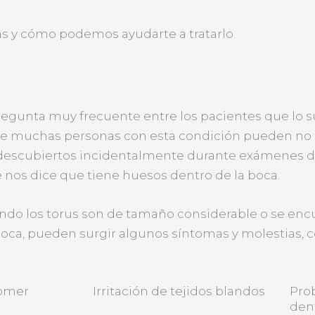
as y cómo podemos ayudarte a tratarlo.
regunta muy frecuente entre los pacientes que lo s
que muchas personas con esta condición pueden no
n descubiertos incidentalmente durante exámenes de
 nos dice que tiene huesos dentro de la boca.
ando los torus son de tamaño considerable o se en
boca, pueden surgir algunos síntomas y molestias, 
comer
Irritación de tejidos blandos
Pro
den