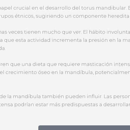
pel crucial en el desarrollo del torus mandibular. 
rupos étnicos, sugiriendo un componente hereditario
s veces tienen mucho que ver. El hábito involuntar
ya que esta actividad incrementa la presión en la m
da.
ren que una dieta que requiere masticación intens
l crecimiento óseo en la mandíbula, potencialment
 de la mandíbula también pueden influir. Las pers
ntensa podrían estar más predispuestas a desarrolla