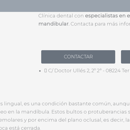
Torus mandibular: Información y tratamient
Clínica dental con
especialistas en e
mandibular.
Contacta para más info
CONTACTAR
C/ Doctor Ullés 2, 2º 2ª - 08224 Te
s lingual, es una condición bastante común, aunq
seo en la mandíbula. Estos bultos o protuberancias 
emolares y por encima del plano oclusal, es decir, l
oca está cerrada.