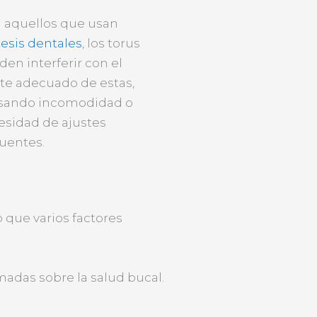
a aquellos que usan
esis dentales
, los torus
en interferir con el
ste adecuado de estas,
sando incomodidad o
esidad de ajustes
uentes.
 que varios factores
adas sobre la salud bucal.