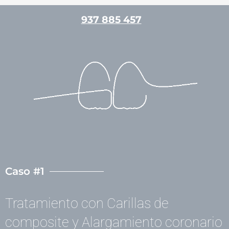
Ir
937 885 457
al
contenido
/
Casos clínicos
,
Estética dental
,
Periodoncia
/ Por
admin
Caso #1
Tratamiento con Carillas de
composite y Alargamiento coronario