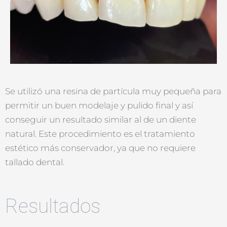
Se utilizó una resina de partícula muy pequeña para
permitir un buen modelaje y pulido final y así
conseguir un resultado similar al de un diente
natural. Este procedimiento es el tratamiento
estético más conservador, ya que no requiere
tallado dental.
Resultados