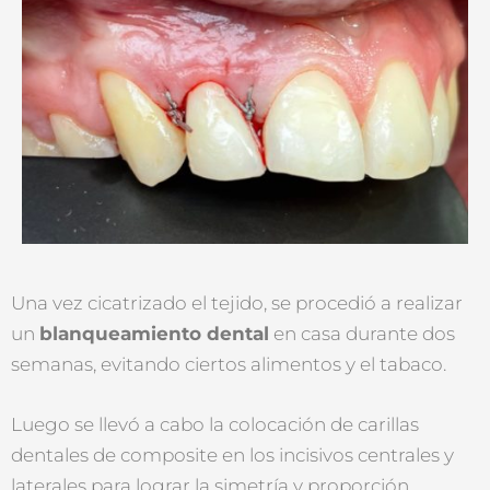
Una vez cicatrizado el tejido, se procedió a realizar
un
blanqueamiento dental
en casa durante dos
semanas, evitando ciertos alimentos y el tabaco.
Luego se llevó a cabo la colocación de carillas
dentales de composite en los incisivos centrales y
laterales para lograr la simetría y proporción