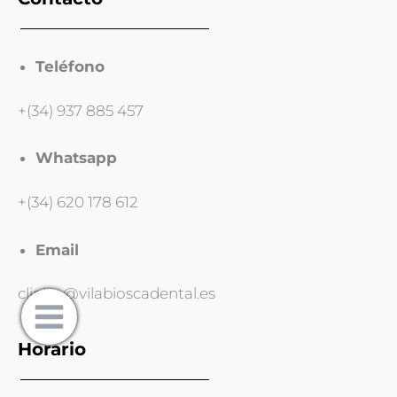
Teléfono
+(34) 937 885 457
Whatsapp
+(34) 620 178 612
Email
clinica@vilabioscadental.es
Horario