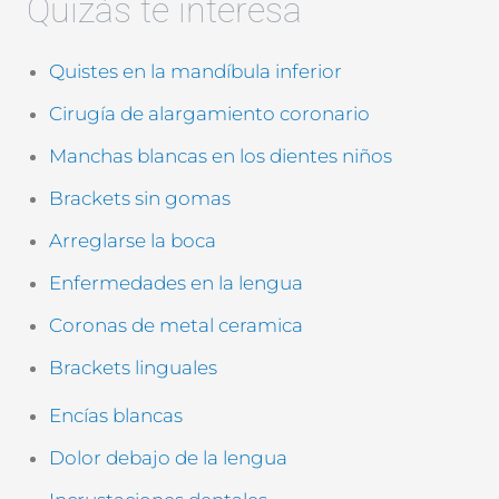
Quizás te interesa
c
c
i
a
ó
c
Quistes en la mandíbula inferior
n
i
*
ó
Cirugía de alargamiento coronario
n
(
Manchas blancas en los dientes niños
c
Brackets sin gomas
o
p
Arreglarse la boca
i
a
Enfermedades en la lengua
)
Coronas de metal ceramica
Brackets linguales
Encías blancas
Dolor debajo de la lengua