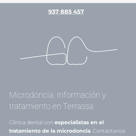
Ir
937 885 457
al
contenido
/
Estética dental
/ Por
admin
Microdoncia: Información y
tratamiento en Terrassa
Clínica dental con
especialistas en el
tratamiento de la microdoncia
. Contáctanos