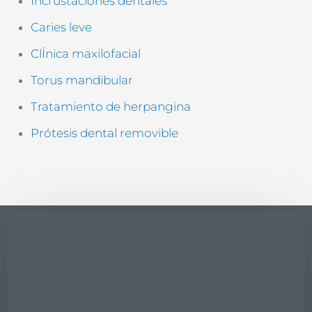
Incrustaciones dentales
Caries leve
ClÍnica maxilofacial
Torus mandibular
Tratamiento de herpangina
Prótesis dental removible