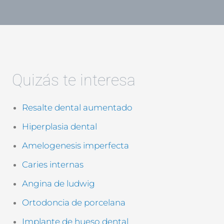
v
d
e
e
r
v
i
e
f
r
i
i
c
f
a
i
Quizás te interesa
c
c
i
a
ó
c
Resalte dental aumentado
n
i
*
ó
Hiperplasia dental
n
(
Amelogenesis imperfecta
c
Caries internas
o
p
Angina de ludwig
i
a
Ortodoncia de porcelana
)
Implante de hueso dental