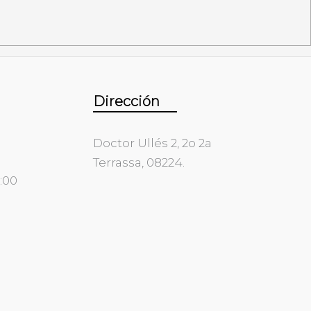
Dirección
Doctor Ullés 2, 2o 2a
Terrassa, 08224.
0:00