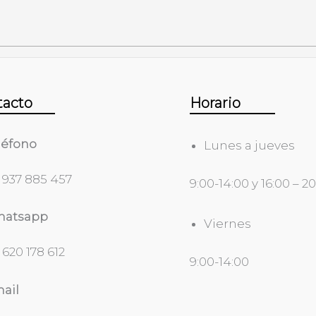
tacto
Horario
léfono
Lunes a jueves
 937 885 457
9:00-14:00 y 16:00 – 2
atsapp
Viernes
 620 178 612
9:00-14:00
ail