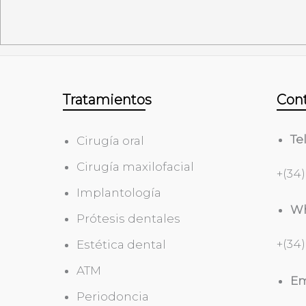
Tratamientos
Con
Te
Cirugía oral
Cirugía maxilofacial
+(34)
Implantología
Wh
Prótesis dentales
+(34)
Estética dental
ATM
Em
Periodoncia