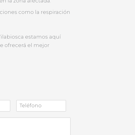
n la zona afectada.
unciones como la respiración
Vilabiosca estamos aquí
e ofrecerá el mejor
A
p
e
l
l