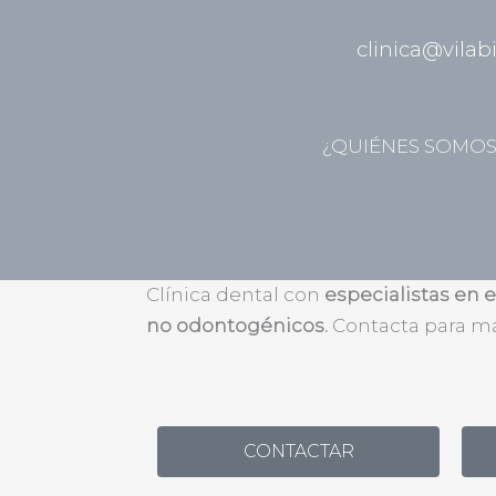
clinica@vilab
¿QUIÉNES SOMOS
Quistes no odontogénicos: Información y tr
Clínica dental con
especialistas en 
no odontogénicos.
Contacta para má
CONTACTAR