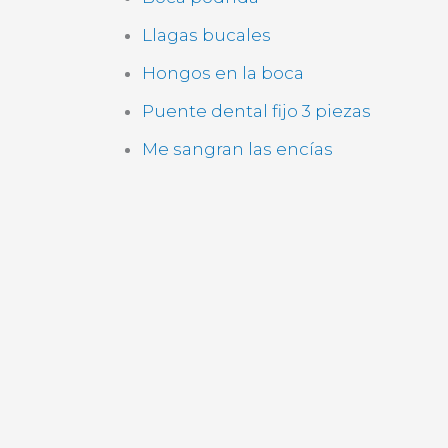
c
c
i
a
Llagas bucales
ó
c
n
i
Hongos en la boca
*
ó
n
Puente dental fijo 3 piezas
(
Me sangran las encías
c
o
p
i
a
)