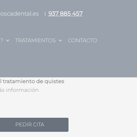
ioscadental.es
937 885 457
?
TRATAMIENTOS
CONTACTO
atamiento en Terrassa
el tratamiento de quistes
s información.
PEDIR CITA