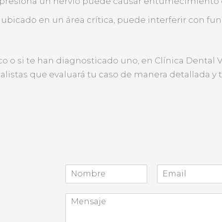
ue presiona un nervio puede causar entumecimiento e
tá ubicado en un área crítica, puede interferir con f
 o si te han diagnosticado uno, en Clínica Dental 
istas que evaluará tu caso de manera detallada y t
N
o
N
S
m
o
e
A
b
m
g
s
r
b
u
u
e
r
n